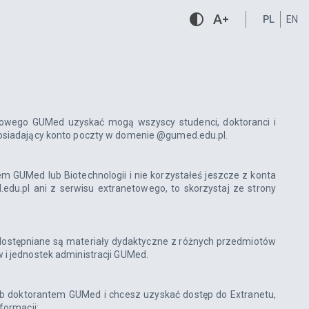
contrast
text_increase
PL
EN
towego GUMed uzyskać mogą wszyscy studenci, doktoranci i
posiadający konto poczty w domenie @gumed.edu.pl.
m GUMed lub Biotechnologii i nie korzystałeś jeszcze z konta
u.pl ani z serwisu extranetowego, to skorzystaj ze strony
ostępniane są materiały dydaktyczne z różnych przedmiotów
 i jednostek administracji GUMed.
lub doktorantem GUMed i chcesz uzyskać dostęp do Extranetu,
formacji: