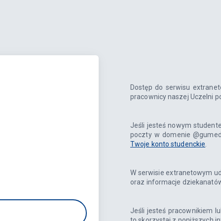
Dostęp do serwisu extrane
pracownicy naszej Uczelni 
Jeśli jesteś nowym studente
poczty w domenie @gumed.ed
Twoje konto studenckie
.
W serwisie extranetowym ud
oraz informacje dziekanatów
Jeśli jesteś pracownikiem 
to skorzystaj z poniższych in